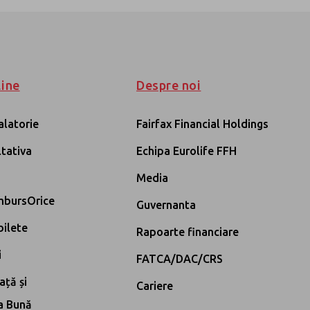
sigurari.ro
031.423.0080
line
Despre noi
alatorie
Fairfax Financial Holdings