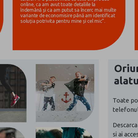
Iulia, mama lui Vlad,
5 ani
„Am ales asigurarea PRIMA pentru Vlad cu
gândul de a economisi o sumă pe care să o
poată folosi la vremea adolescenței. E un
efort financiar mic acum, dar care sunt
convinsă ca va conta pentru copilul meu mai
târziu. Mi-a plăcut mult că este un produs
online, ca am avut toate detaliile la
îndemână și ca am putut sa încerc mai multe
variante de economisire până am identificat
soluția potrivita pentru mine și cel mic”.