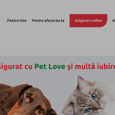
Pentru tine
Pentru afacerea ta
Asigurari online
I