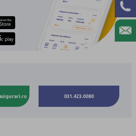
nde
ri de tine
itele, direct pe
l tau
aplicatia Eurolife
s la toate politele