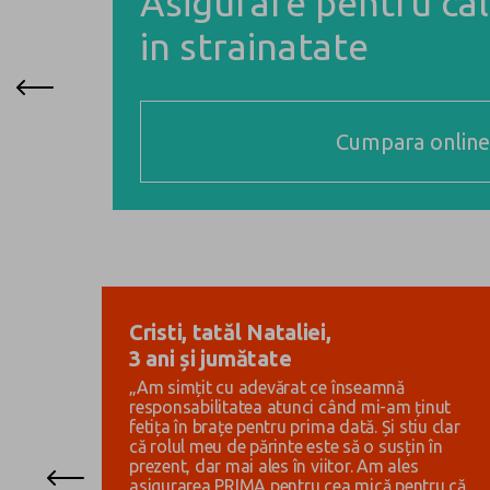
E
Exclusiv Online
Asigurare pentru cal
in strainatate
Cumpara online