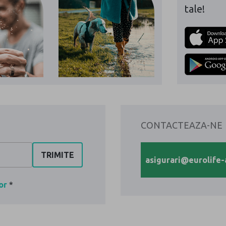
Oriu
alatu
Toate pol
telefonu
Descarca 
si ai acce
tale!