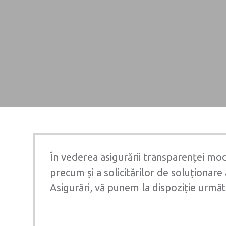
Asigurari 
Asigurari
managemen
generale
Asigurari pentru
credite