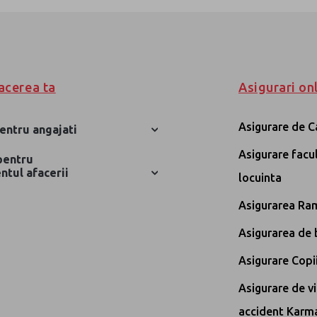
CONTACTEAZA-NE
asigurari@eurolife-a
or
*
acerea ta
Asigurari on
Asigurare de C
pentru angajati