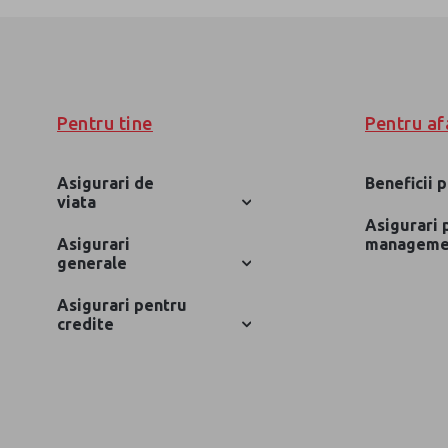
Contact
ABONEAZA-TE PENTRU NEWSLETTER
Sunt de acord cu
Politica de prelucrare a datel
Pentru tine
Pentru af
Asigurari de
Beneficii 
viata