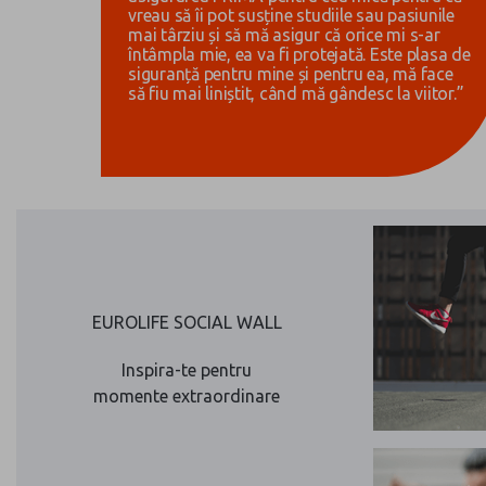
Cristi, tatăl Nataliei,
3 ani și jumătate
„Am simțit cu adevărat ce înseamnă
responsabilitatea atunci când mi-am ținut
fetița în brațe pentru prima dată. Și stiu clar
că rolul meu de părinte este să o susțin în
prezent, dar mai ales în viitor. Am ales
asigurarea PRIMA pentru cea mică pentru că
vreau să îi pot susține studiile sau pasiunile
mai târziu și să mă asigur că orice mi s-ar
întâmpla mie, ea va fi protejată. Este plasa de
siguranță pentru mine și pentru ea, mă face
să fiu mai liniștit, când mă gândesc la viitor.”