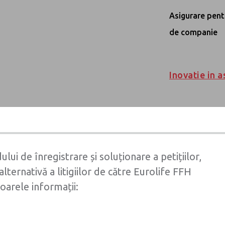
Asigurare facu
pentru
tul afacerii
locuinta
Asigurarea Ra
Asigurarea de 
Asigurare Copi
Asigurare de vi
accident Karm
Asigurare pent
de companie
Inovatie in a