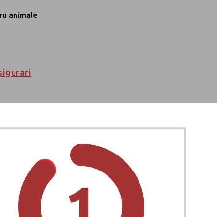
ltativa
Echipa Eurolife FFH
Media
mbursOrice
Guvernanta
bilete
Rapoarte financiare
i
FATCA/DAC/CRS
ață și
Cariere
a Bună
ru animale
sigurari