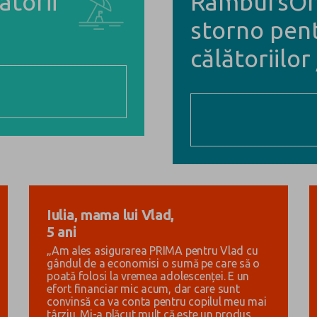
urolife asigurări online de viață și genera
Exclusiv Online
atorii
RambursOri
storno pen
călătoriilo