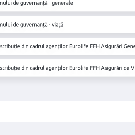
temului de guvernanță - generale
emului de guvernanță - viață
istribuție din cadrul agenților Eurolife FFH Asigurări Gen
istribuție din cadrul agenților Eurolife FFH Asigurări de V