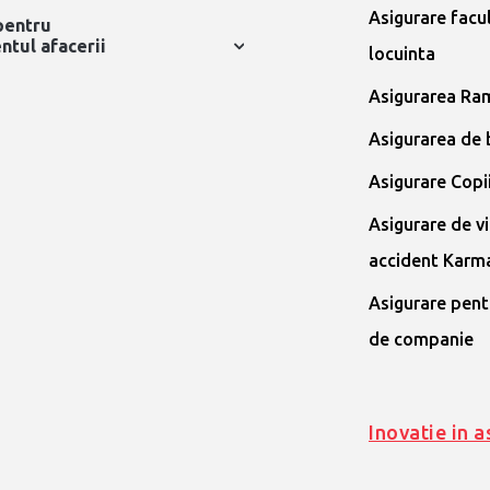
Asigurare facu
pentru
tul afacerii
locuinta
Asigurarea Ra
Asigurarea de 
Asigurare Copi
Asigurare de vi
accident Karm
Asigurare pent
de companie
Inovatie in a