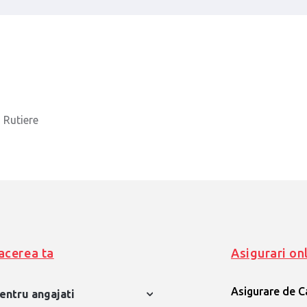
i Rutiere
acerea ta
Asigurari on
Asigurare de C
pentru angajati