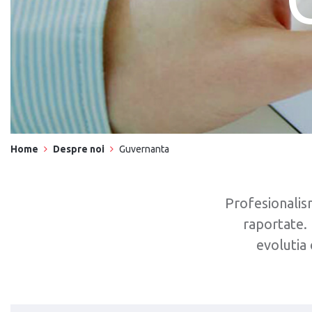
Breadcrumb
Home
Despre noi
Guvernanta
Profesionalism
raportate.
evolutia 