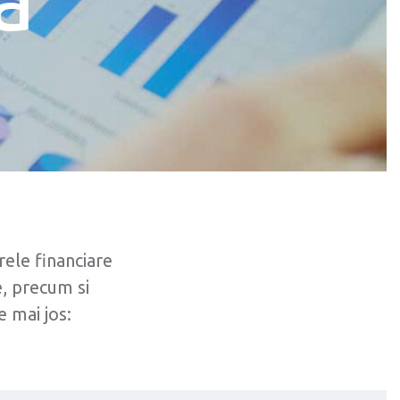
rele financiare
, precum si
e mai jos: