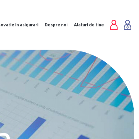
novatie in asigurari
Despre noi
Alaturi de tine
a