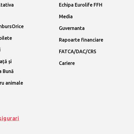
ltativa
Echipa Eurolife FFH
Media
mbursOrice
Guvernanta
bilete
Rapoarte financiare
i
FATCA/DAC/CRS
ață și
Cariere
a Bună
ru animale
sigurari