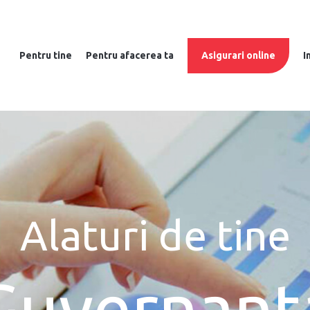
Pentru tine
Pentru afacerea ta
Asigurari online
I
Alaturi de tine
Guvernant