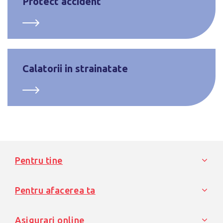
Protect accident
Calatorii in strainatate
Pentru tine
Pentru afacerea ta
Asigurari online